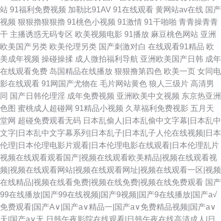
站
91福利免费视频
加勒比91AV
91在线观看
黄网站av在线
国产
视频
狠狠擼狠狠擼
91桃色小视频
91激情
91干啪啪
青青操青青
干
主播诱惑无码专区
欧美视频电影
91播放
麻豆桃色网站
亚洲
欧美国产另类
欧美伦理另类
国产刺激对白
在线观看91精品
欧
美成年视频
操碰操揉
成人微拍福利导航
亚洲欧美国产日韩
成年
在线观看免费
岛国精品在线播放
狠狠撸第四色
欧美一页
女同电
影在线观看
91网国产尤物在
毛片网站黄色
狼人三级片
高清男
同
国产日韩伦理淫
成年免费视频
亚洲欧美中文视频
东京热亚洲
色图
蜜桃成人超碰网
91精品小视频
久草福利免费视影
五月天
堂网
超碰免费观看无码
日本乱偷人|日本乱偷中文字幕|日本乱中
文字|日本乱中文字幕系列|日本乱子|日本乱子人伦在线视频|日本
伦理|日本伦理电影片观看|日本伦理电影在线观看|日本伦理乱片
视频在线观看观看国产|视频在线观看欧美精品|视频在线观看视
频|视频在线观看网站|视频在线观看网址|视频在线观看一区|视频
在线精品|视频在线看免费|视频在线免费|视频在线免费观看
国产
99在线播放|国产99在线视频|国产9视频|国产9在线播放|国产a√
免费观看|国产A∨|国产a∨精品一|国产a∨免费精品视频|国产a∨
天|国产a∨无
日韩午夜影院在线观看|日韩午夜在线高清成人|日