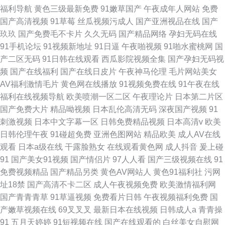
福利导航
黄色三级最新免费
91嫩草国产
午夜成年人网站
免费
国产高清视频
91草莓
丝瓜视频污成人
国产亚洲视品在线
国产
玖玖
国产免费毛不卡片
久久无码
国产精品网络
孕妇无码在线
91手机论坛
91视频新地址
91日逼
午夜啪视频
91啪水蜜桃网
国
产二区无码
91日韩在线观看
西瓜影院视频全集
国产孕妇无码视
频
国产在线福利
国产在线日皮片
午夜神马伦理
毛片网站美女
AV福利激情毛片
黄色网在线播放
91视频免费在线
91午夜在线
福利在线视频导航
欧美喷潮一区二区
午夜理论片
日本第二片区
国产免费大片
精品呦视频
日本乱伦高清无码
深夜国产视频
91
刺激视频
日本中文字幕一区
日韩免费精品视频
日本高清v
欧美
日韩伦理午夜
91碰超免费
亚洲色图网站
精品欧美
成人AV在线
观看
日本a级在线
干露脸熟女
在线观看黄色网
成人抖音
爰上碰
91
国产美女91视频
国产情侣片
97人人看
国产三级视频在线
91
免费视频精品
国产精品另类
黄色AV网站人
黄色91福利社
污网
址18禁
国产高清不卡二区
成人午夜视频免费
欧美激情福利网
国产青青青草
91草逼视频
免费看片日韩
午夜视频福利免费
国
产嫩草视频在线
69叉叉叉
最新日本在线视频
日韩成人a
青青操
91
五月天婷婷
91短视频在线
国产在线观看的
白丝美女自慰网