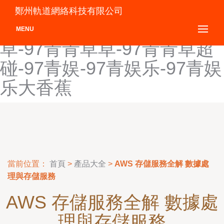
97碰在线视频-97妻人人
鄭州軌道網絡科技有限公司
操-97青草-97青青-97青青
MENU
草-97青青草草-97青青草超
碰-97青娱-97青娱乐-97青娱
乐大香蕉
當前位置：
首頁
>
產品大全
>
AWS 存儲服務全解 數據處
理與存儲服務
AWS 存儲服務全解 數據處
理與存儲服務