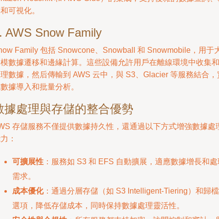
換和可視化。
. AWS Snow Family
now Family 包括 Snowcone、Snowball 和 Snowmobile，用于
規模數據遷移和邊緣計算。這些設備允許用戶在離線環境中收集
理數據，然后傳輸到 AWS 云中，與 S3、Glacier 等服務結合，
現數據導入和批量分析。
數據處理與存儲的整合優勢
AWS 存儲服務不僅提供數據持久性，還通過以下方式增強數據處
能力：
可擴展性
：服務如 S3 和 EFS 自動擴展，適應數據增長和處
需求。
成本優化
：通過分層存儲（如 S3 Intelligent-Tiering）和歸檔
選項，降低存儲成本，同時保持數據處理靈活性。