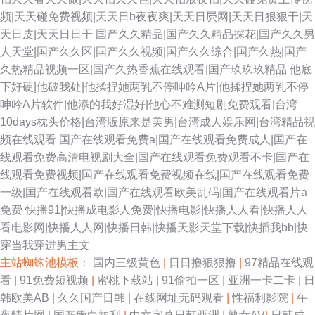
频|天天碰免费视频|天天日b夜夜爽|天天日屄网|天天日狠狠干|天
天日皮|天天日日干
国产久久精品|国产久久精品探花|国产久久男
人天堂|国产久久区|国产久久视频|国产久久综合|国产久热|国产
久热精品视频一区|国产久热香蕉在线观看|国产玖玖玖精品
他底
下好硬|他破我处|他揉捏她两乳不停呻吟A片|他揉捏她两乳不停
呻吟A片软件|他添的我好湿好|他心不难测短剧免费观看|台湾
10days枕头价格|台湾版原来是美男|台湾成人娱乐网|台湾精品视
频在线观看
国产在线观看免费a|国产在线观看免费成人|国产在
线观看免费高清电视剧大全|国产在线观看免费观看不卡|国产在
线观看免费视频|国产在线观看免费视频在线|国产在线观看免费
一级|国产在线观看欧|国产在线观看欧美乱码|国产在线观看片a
免费
快播91|快播成电影人免费|快播电影|快播人人看|快播人人
看电影网|快播人人网|快播日韩|快播天影天堂下载|快插我bb|快
穿当我穿进男主文
主站蜘蛛池模板：
国内三级黄色
|
日日撸狠狠撸
|
97精品在线观
看
|
91免费短视频
|
蜜桃下载站
|
91偷拍一区
|
亚洲一卡二卡
|
日
韩欧美AB
|
久久国产日韩
|
在线网址无码观看
|
性福利影院
|
午