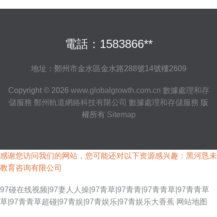
電話：1583866**
地址：鄭州市金水區金水路288號14號樓2609
Copyright © 2026
www.globalgrowth.com.cn
數據處理和存
儲服務
鄭州軌道網絡科技有限公司
數據處理和存儲服務
版
權所有
Sitemap
感谢您访问我们的网站，您可能还对以下资源感兴趣：黑河恳未
教育咨询有限公司
97碰在线视频|97妻人人操|97青草|97青青|97青青草|97青青草
草|97青青草超碰|97青娱|97青娱乐|97青娱乐大香蕉
网站地图