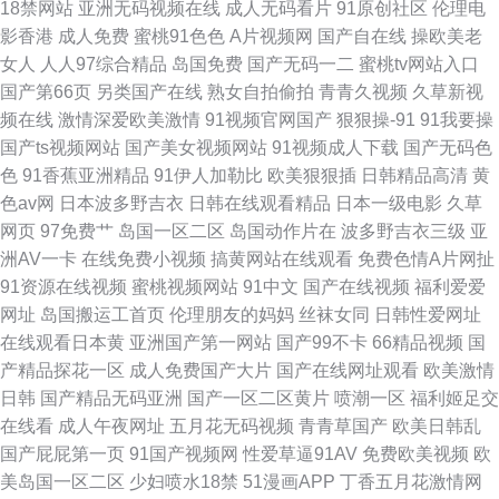
18禁网站
亚洲无码视频在线
成人无码看片
91原创社区
伦理电
拍aⅴ在线 国内成人精品亚洲 亚洲第一网站 国产午夜成人免费看片 午夜影院
影香港
成人免费
蜜桃91色色
A片视频网
国产自在线
操欧美老
女人
人人97综合精品
岛国免费
国产无码一二
蜜桃tv网站入口
在线欧 国产免费视频线观看视频 无限资源w国产大片 国产羞羞影院 性刺激
国产第66页
另类国产在线
熟女自拍偷拍
青青久视频
久草新视
频在线
激情深爱欧美激情
91视频官网国产
狠狠操-91
91我要操
视频免费观看 国产日韩欧美一区在线 午夜视频一区二 国产乱理伦片在 无码
国产ts视频网站
国产美女视频网站
91视频成人下载
国产无码色
色
91香蕉亚洲精品
91伊人加勒比
欧美狠狠插
日韩精品高清
黄
卡呢添一点 正在打开极速打开网页 欧美精品xx 91丝袜一区二区 欧美精品免
色av网
日本波多野吉衣
日韩在线观看精品
日本一级电影
久草
网页
97免费艹
岛国一区二区
岛国动作片在
波多野吉衣三级
亚
费在线观看 91黑丝美女自慰 男女做羞羞的视频 自拍视频啪 巜交换邻居的夫
洲AV一卡
在线免费小视频
搞黄网站在线观看
免费色情A片网扯
91资源在线视频
蜜桃视频网站
91中文
国产在线视频
福利爱爱
妻3 在线观看国产欧美 玖玖精品热 呦男呦女视频精品一区
网址
岛国搬运工首页
伦理朋友的妈妈
丝袜女同
日韩性爱网址
在线观看日本黄
亚洲国产第一网站
国产99不卡
66精品视频
国
产精品探花一区
成人免费国产大片
国产在线网址观看
欧美激情
日韩
国产精品无码亚洲
国产一区二区黄片
喷潮一区
福利姬足交
在线看
成人午夜网址
五月花无码视频
青青草国产
欧美日韩乱
国产屁屁第一页
91国产视频网
性爱草逼91AV
免费欧美视频
欧
美岛国一区二区
少妇喷水18禁
51漫画APP
丁香五月花激情网