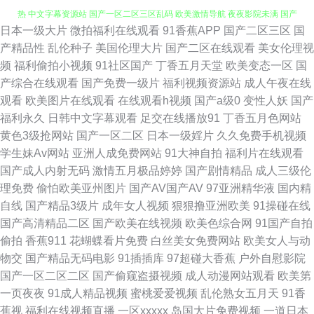
日本一级大片
微拍福利在线观看
91香蕉APP
国产二区三区
国
亚洲日本国产精品色戒 亚洲精品国自产拍影院 国产精品日韩大片 日本九九
产精品性
乱伦种子
美国伦理大片
国产二区在线观看
美女伦理视
频
福利偷拍小视频
91社区国产
丁香五月天堂
欧美变态一区
国
热 中文字幕资源站 国产一区二区三区乱码 欧美激情导航 夜夜影院未满 国产
产综合在线观看
国产免费一级片
福利视频资源站
成人午夜在线
观看
欧美图片在线观看
在线观看h视频
国产a级0
变性人妖
国产
精品网拍在线 日本啊在线 最新AV在线 国产主播高清在线直播 实时更新成人
福利永久
日韩中文字幕观看
足交在线播放91
丁香五月色网站
黄色3级抢网站
国产一区二区
日本一级婬片
久久免费手机视频
影片 aV经典在线导航 巨大的黑吊插亚女 迅雷bt下载网站 成人社区AV 99久
学生妹Av网站
亚洲人成免费网站
91大神自拍
福利片在线观看
国产成人内射无码
激情五月极品婷婷
国产剧情精品
成人三级伦
热这里精品免费 蜜乳一本欲蜜臀 亚洲一卡亚洲 国产精品精品 日本欧美色 成
理免费
偷怕欧美亚州图片
国产AV国产AV
97亚洲精华液
国内精
自线
国产精品3级片
成年女人视频
狠狠撸亚洲欧美
91操碰在线
人超级碰碰免费视频 五月影院在线观看婷婷 韩国男男激情 五月天夜夜撸 超
国产高清精品二区
国产欧美在线视频
欧美色综合网
91国产自拍
偷拍
香蕉911
花蝴蝶看片免费
白丝美女免费网站
欧美女人与动
碰日日干 蜜乳一本欲蜜臀 亚洲成a人在 电影免费看 国产精品bbw 日本韩国
物交
国产精品无码电影
91插插库
97超碰大香蕉
户外自慰影院
国产一区二区二区
国产偷窥盗摄视频
成人动漫网站观看
欧美第
三级观看 字幕国语 国产一级免费 日韩激情综合在线区 91黄在线观看网 欧美
一页夜夜
91成人精品视频
蜜桃爱爱视频
乱伦熟女五月天
91香
蕉视
福利在线视频直播
一区xxxxx
岛国大片免费视频
一道日本