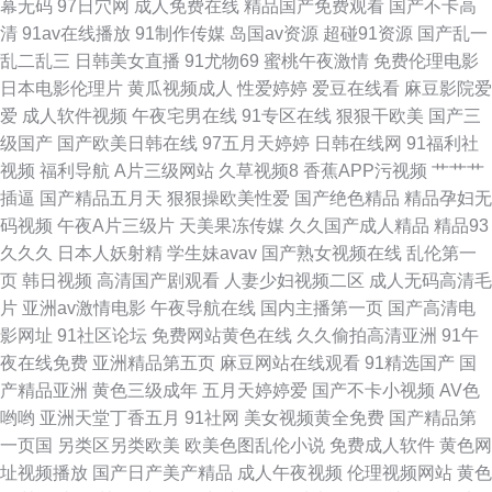
幕无码
97日穴网
成人免费在线
精品国产免费观看
国产不卡高
费观看国产女人 中文自拍欧美影视 美女黄视WW AⅤ日韩 欧美一级在线观看
清
91av在线播放
91制作传媒
岛国av资源
超碰91资源
国产乱一
乱二乱三
日韩美女直播
91尤物69
蜜桃午夜激情
免费伦理电影
视频 91字慕网 欧美激情合集HB老司机在线 99肏屄网 欧美亚洲第一区 91在
日本电影伦理片
黄瓜视频成人
性爱婷婷
爱豆在线看
麻豆影院爱
爱
成人软件视频
午夜宅男在线
91专区在线
狠狠干欧美
国产三
线视 欧美男同gay在线 2021最新免费追剧网站 男女免费网站 91精品老司机
级国产
国产欧美日韩在线
97五月天婷婷
日韩在线网
91福利社
视频
福利导航
A片三级网站
久草视频8
香蕉APP污视频
艹艹艹
免费看黄大全 自拍成人传媒 久久日本一区二区 曰韩福利视频 精品偷拍不卡
插逼
国产精品五月天
狠狠操欧美性爱
国产绝色精品
精品孕妇无
码视频
午夜A片三级片
天美果冻传媒
久久国产成人精品
精品93
视频 亚洲欧美日韩中文在线 国产偷人自拍 午夜剧场A片 国产日韩视频在线
久久久
日本人妖射精
学生妹avav
国产熟女视频在线
乱伦第一
页
韩日视频
高清国产剧观看
人妻少妇视频二区
成人无码高清毛
观看 午夜私人欧洲精品一区 国产射精精品 午夜福利理论片 国产免费公开视
片
亚洲av激情电影
午夜导航在线
国内主播第一页
国产高清电
影网址
91社区论坛
免费网站黄色在线
久久偷拍高清亚洲
91午
频 午夜婷停亚洲 国产精品人人人人 丝袜a∨在线一区二 观看直播新选择 瑟瑟
夜在线免费
亚洲精品第五页
麻豆网站在线观看
91精选国产
国
产精品亚洲
黄色三级成年
五月天婷婷爱
国产不卡小视频
AV色
游戏 高清日韩在线视频 国产亚洲首页精品 亚洲v第一页 国产推荐制服丝袜在
哟哟
亚洲天堂丁香五月
91社网
美女视频黄全免费
国产精品第
一页国
另类区另类欧美
欧美色图乱伦小说
免费成人软件
黄色网
线 香蕉网站在 国产清纯美女遭强 午夜性爱福利 黄色片传媒视频 亚洲精品自
址视频播放
国产日产美产精品
成人午夜视频
伦理视频网站
黄色