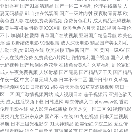
xxxx少 亚洲欧美在线免费观看 国产高颜值女同 奇米777亚洲 在线观看欧美
亚洲香蕉
国产91高清精品
国产一区二区福利
伦理在线播放
人
妻无码精品
91自拍在线观看
国产一级片内射
夜夜骑青青草
欧
精品二区 国产美女亚 日本中文字幕 综合另类首页 国产亚洲第四页 日韩亚洲
美色图人妻
在线免费欧美视频
免费黄色毛片
成人精品无码视频
欧美午夜极品
性欧美ⅩⅩⅩⅩ乱
欧美色色六月天
91影视网
午夜伦
欧洲在线观看 91在线porn 精品乱码 天堂在线97 www欧美另类 老司机色网
不卡
加勒比性爱网
青草国产在线视频
亚洲国产精品导航
欧美色
淫
波多野结依电影
91狠狠撸
成人深夜电影
精品国产美女剃毛
导航 羞羞的网站 成人日韩在线 魔方新世界综艺在线观看 亚洲欧美日韩综合
加勒比熟女
91碰在线
欧美裸模
萌白酱国产一区
美国一级AV
国
产人在线成免费
免费黄色A片网址
微拍福利国产视频
国产人成
在线 国产精品99久 青青青国产色 中文欧美字幕在线观看 老师用力挺进小雪
无码视频
国产原创区色花堂
在线免费黄A片
久草福利
乱伦家庭
成人午夜免费视频
人妖射精
国产屁屁
国产精品天干天
国产精品
成人免费观看视 神马网电影 国产91精品密 欧美一区二区成人片 中文字幕温
午夜一区
中文字幕无码人妻
日本不卡二区
国产日韩91
久草福
利视频网
91日日夜夜91
超碰碰天天操
91草草酒店视频
韩日一
柔相伴 国产专区中 狠色丁香婷婷 日美黄色网 黑蚂蚁影院 在线电影黄色 国产
区二区
国产激情视频网站
成人视频日本
茄子视频污
亚洲色欲天
天
成人丝瓜视频下载
日韩逼网
精东传媒入口
黄wwww色
香港
jk 亚洲一本道在线 老司机亚洲 亚洲春黄在线观看 精品国产品 91网站在线免
伦理电影在线
成人影院在线播放
欧美足交一区二区
91视频电影
另类四虎
亚洲东京热
国产不卡在线
91九色视频
日本天堂视频
费 日韩新片w不卡精品 国产又大又粗又长 亚洲色婷婷一区二区三区 久久午
导航
日本三级光棍影院
91大神精品
欧美怡红院院二区
爱豆传
媒观看网站
综合日韩欧美
草逼网首页
国产日韩精品91
91视频