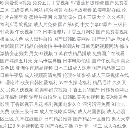
欧美爱爱tv视频
免费五月丁香视频
97香蕉超级碰碰
国产免费看
二区
三级黄色片网站
综合网黄
在线播放观看
欧美电影在线
伦
理片在哪里看
蜜桃午夜网
久草资源在
日本三级大全
久久福利
福利所导航视频
成人片免费
国产第9页
中文字幕bt原声
三级日
韩欧美
午夜视频123
日本推理片
丁香五月网站
国产免费看视频
极品成人色
成人黑料自拍
国产日韩欧美网站
国产无码av
老湿A
片影院
国产精品自拍偷拍
牛牛影院A片
日韩无码视频网站
都市
激情变态另类
男女91视频
字幕在线精品播放
免费国产在线看
国产婷婷五月天
无码传媒导航
日本电影伦理
国产午夜高清
美女
黄色18
亚洲午夜精品视频
日本三级成人观看
国产精品第12页
日韩午夜场
成人视频高清免费
伦理在线影视
成人三级视频在线
91理论片
欧美日韩性爱福利
av午夜探花福利
精品毛片
久久叉
叉
另类人妖视频
欧美熟妇穴视频
丁香五月V国产
日韩黄色网址
豆花福利视频
轮理片自拍偷拍
日韩欧美美女视频
欧美A级黄色
影院
丁香影视五月花
福利视频电影久久
污污污污免费
91金典
免费
欧美三级日本
成人在线吃瓜网站
成人岛国影院
成人动漫二
区三区
久草在线最新
日韩精品推荐
国产精品一区自拍
男人天堂
a片123
另类视频欧美
国产在线直播
亚洲卡一卡二
成人在线免