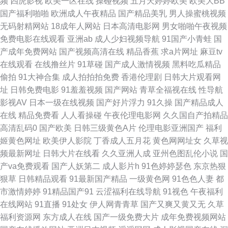
频
四虎影视
欧美一区在线
操碰视频
五月天婷婷欧美
欧美大BB
国产九九精 国产精品先锋在线直播 深夜福利入口 成人aⅴ在线 日本岛国片
国产福利啪啪
欧洲成人午夜精品
国产精品美乳
男人操蜜桃视频
无码射精网站
18成年人网站
日本高清电影网
男女啪啪午夜视频
AV高清在线播放 欧美日韩mv在线xx 最新精品国产 九九九成人综 日韩亚洲欧
免费电影在线观看
亚洲ab
成人少妇视频导航
91国产小青蛙
国
产成年免费网站
国产视频高清在线
精品香蕉
求a片网址
麻豆tv
美a∨ 豆花在线免费社区 日韩无码久久久 成全视频片在线观看免费观看 www
在线观看
在线撸丝片
91草碰
国产成人激情视频
黑料吃瓜精品
偷拍
91大神合集
成人拍拍拍免费
香港伦理剧
日韩大片观看网
国产久久爱com 欧洲一卡2 91情国产l精品国产亚洲区 免费观看一级欧美 91
址
日韩免费电影
91羞羞视频
国产网站
青草全福视在线
性导航
影视AV
日本一级在线视频
国产好片浮力
91久操
国产精品成人
撸大师 欧美精品高清在线观看 51国产精品 美女视频免费 影视精品中文 娇小
在线
精品免费看
人人看操碰
午夜伦理电影网
久久国自产拍精品
高清乱码0
国产欧美
日韩三级黄色A片
伦理电影亚洲国产
福利
萝被两 亚洲欧美乱日韩乱国产 国产午夜理伦三级好看 五月天福利影院 国产
姬黄色网址
欧美伊人影院
丁香成人五月花
黄色网网址女
久草视
频最新网址
日韩大片在线看
久久亚洲人成
亚州色图乱伦小说
国
国拍亚洲精品m 色色的天堂 成人在线观看伊人 人人躁婷婷视频 99热主页 欧
产va免费观看
国产人妖第二
成人影片h
91色婷婷瑟色
东京热狠
狠草
日韩精品观看
91最新国产精品
一级黄色网
91色色人妻
都
美日韩亚州国产 2017夜夜干精品 亚洲福利在线看 国产影视精品欧美 羞羞视
市激情婷婷
91精品国产91
云涩福利在线导航
91视色
午夜福利
在线网站
91直播
91处女
伊人网青青草
国产又爽又黄又无
久草
频app官 国产免费观看精品 无码不卡免费观看 偷拍综合色图 高清免费国产
福利资源网
东方成人在线
国产一级免费大片
成年免费视频网站