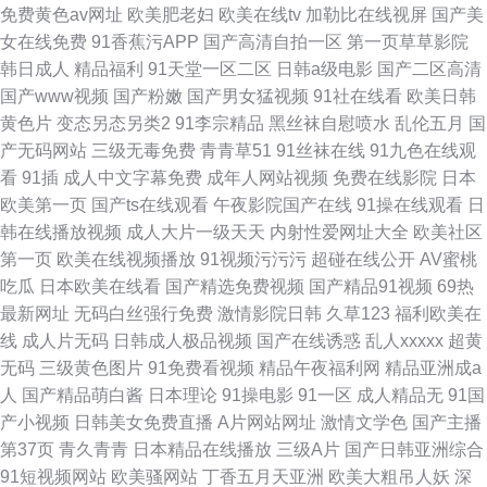
免费黄色av网址
欧美肥老妇
欧美在线tv
加勒比在线视屏
国产美
女在线免费
91香蕉污APP
国产高清自拍一区
第一页草草影院
韩日成人
精品福利
91天堂一区二区
日韩a级电影
国产二区高清
国产www视频
国产粉嫩
国产男女猛视频
91社在线看
欧美日韩
黄色片
变态另态另类2
91李宗精品
黑丝袜自慰喷水
乱伦五月
国
产无码网站
三级无毒免费
青青草51
91丝袜在线
91九色在线观
看
91插
成人中文字幕免费
成年人网站视频
免费在线影院
日本
欧美第一页
国产ts在线观看
午夜影院国产在线
91操在线观看
日
韩在线播放视频
成人大片一级天天
内射性爱网址大全
欧美社区
第一页
欧美在线视频播放
91视频污污污
超碰在线公开
AV蜜桃
吃瓜
日本欧美在线看
国产精选免费视频
国产精品91视频
69热
最新网址
无码白丝强行免费
激情影院日韩
久草123
福利欧美在
线
成人片无码
日韩成人极品视频
国产在线诱惑
乱人xxxxx
超黄
无码
三级黄色图片
91免费看视频
精品午夜福利网
精品亚洲成a
人
国产精品萌白酱
日本理论
91操电影
91一区
成人精品无
91国
产小视频
日韩美女免费直播
A片网站网址
激情文学色
国产主播
第37页
青久青青
日本精品在线播放
三级A片
国产日韩亚洲综合
91短视频网站
欧美骚网站
丁香五月天亚洲
欧美大粗吊人妖
深