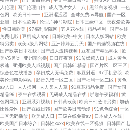
夜特片网
|
国产嫩白福利
|
中文字幕日韩亚洲
|
熟女AV
|
日韩成
人伦理
|
国产伦理自拍
|
成人毛片女人十八
|
黑丝白浆视频
|
一色
色网
|
欧美日韩一一
|
亚洲涩涩涩
|
全球免费av导航
|
国产一区
亚洲
|
日本性欧美
|
伦理片神马影院
|
日本三级中文
|
夜夜爱欧美
|
性日韩欧美
|
97福利影院网
|
五月花在线
|
精品福利
|
国产在线
免费电影
|
豆奶成人app
|
日韩欧美~中文
|
日本人妖网站
|
欧美
特另类
|
欧美a级片网站
|
亚洲婷婷五月天
|
国产精选视频在线
|
国产欧美日本在线
|
国产成人激情视频
|
豆花国产精品熟女
|
欧
美VS另类
|
亚州宗合撸
|
日日夜夜爽
|
91传媒秘入口
|
成人黄色
极速
|
亚洲欧美人成视频
|
国产日韩91精品
|
国产片区二区三区
|
综合色在线播放
|
孕妇成人无码免费
|
麻豆射逼
|
97手机影院
|
欧
美伦理电影网站
|
影音先锋一区二区
|
国产福利一区二区
|
黄色
av入口
|
人人操网
|
人人叉人人草
|
91豆花精品免费
|
国产女同
精品99
|
夜午在线观看
|
无码成人精品在线
|
啪啪午夜福利
|
黄
色网网页
|
亚洲系列视频
|
日韩黄欧美
|
欧美日韩激情另类
|
加勒
比性爱网
|
国产在线日韩
|
国产欧美日韩动漫
|
91色色综合
|
一区
二区无码播放
|
欧美成人日
|
三级在线免费av
|
日本成人在线
|
欧美国产日本综合
|
日韩性xxxx
|
欧美在线一区视频
|
日韩国产电