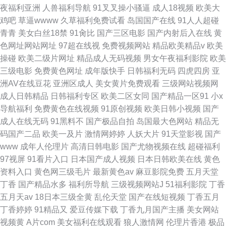
夜福利亚洲
人兽福利导航
91叉叉操小骚逼
成人18视频
欧美大
鸡吧
草逼wwww
久草福利免费试看
岛国国产在线
91人人超碰
青青
美女白丝18禁
91肏比
国产三区电影
国产内射后入在线
黄
色网址网站网址
97超在线视
免费视频网站
精品欧美精品v
欧美
操碰
欧美二级片网址
精品成人无码视频
男女午夜福利影院
欧美
三级电影
免费黄色网址
成年版快手
日韩福利无码
四虎四房
亚
洲AV在线豆花
亚洲区成人
美女黄片免费观看
三级网站视频网
成人日韩精品
日韩福利专区
欧美二区女同
国产精品一区91
小x
导航福利
免费黄色在线视频
91原创视频
欧美日韩小视频
国产
成人在线无码
91黑料不
国产极品自拍
岛国最大色网站
精品无
码国产二品
欧美一及片
激情网婷婷
人妖大片
91天堂影视
国产
www
成年人伦理片
高清日韩电影
国产尤物视频在线
超碰福利
97视屏
91看片入口
日本国产成人视频
日本日韩欧美在线
黄色
资料入口
黄色网三级毛片
最新黄色av
麻豆影院免费
五月天堂
丁香
国产精品水多
福利所导航
三级视频网站J
51福利影院
丁香
五月天av
18日本三级全黄
乱伦天堂
国产在线短视频
丁香五月
丁香婷婷
91精品又
爱豆传媒下载
丁香九月国产主播
美女网站
视频黄
A片com
美女福利在线观看
狼人激情网
伦理片香港
极品