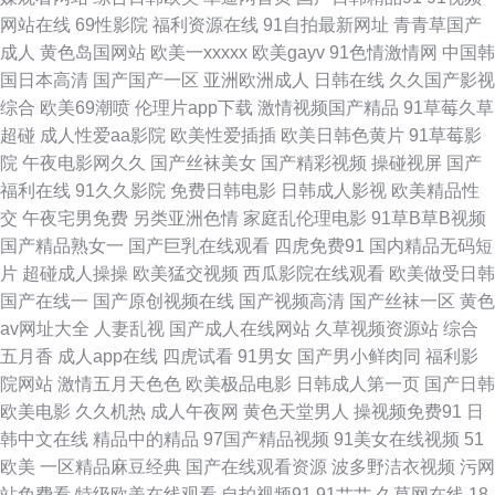
夜无码鲁丝片午精品 992人人香蕉 日韩亚洲欧美精品综合 含羞草影院无限在
网站在线
69性影院
福利资源在线
91自拍最新网址
青青草国产
成人
黄色岛国网站
欧美一xxxxx
欧美gayv
91色情激情网
中国韩
在线亚洲综合 欧美精品三级免费电影 成全电影大全在线观看国语版 五月天
国日本高清
国产国产一区
亚洲欧洲成人
日韩在线
久久国产影视
综合
欧美69潮喷
伦理片app下载
激情视频国产精品
91草莓久草
韩国不卡 久草國產視頻 91次园 人妖AV网站 电家庭影院午 天堂久久婷婷精
超碰
成人性爱aa影院
欧美性爱插插
欧美日韩色黄片
91草莓影
院
午夜电影网久久
国产丝袜美女
国产精彩视频
操碰视屏
国产
品 国产午夜福利免费看片 爱我你就狠狠的爱 首页中文 国产又色 日韩欧美综
福利在线
91久久影院
免费日韩电影
日韩成人影视
欧美精品性
交
午夜宅男免费
另类亚洲色情
家庭乱伦理电影
91草B草B视频
合 国产在线成人手 av黄网导航 亚洲激情视频 精品一区二区中文字幕 白洁高
国产精品熟女一
国产巨乳在线观看
四虎免费91
国内精品无码短
片
超碰成人操操
欧美猛交视频
西瓜影院在线观看
欧美做受日韩
义系列 偷拍综合色图 韩国三级在线不 影音先锋国产主播资源 欧美SSS视频
国产在线一
国产原创视频在线
国产视频高清
国产丝袜一区
黄色
av网址大全
人妻乱视
国产成人在线网站
久草视频资源站
综合
观看 果冻传媒老狼一卡 综合网日韩 欧美一二三四 东方四虎影院 亚洲图揄拍
五月香
成人app在线
四虎试看
91男女
国产男小鲜肉同
福利影
院网站
激情五月天色色
欧美极品电影
日韩成人第一页
国产日韩
自拍色综合 免费天堂香蕉网站 成人精品99视频 亚洲视频一区 午夜成人av剧
欧美电影
久久机热
成人午夜网
黄色天堂男人
操视频免费91
日
韩中文在线
精品中的精品
97国产精品视频
91美女在线视频
51
场 免费人成黄页在线观 菠萝av在线播放 五月天狼友 男男黄文小说校园 宝贝
欧美
一区精品麻豆经典
国产在线观看资源
波多野洁衣视频
污网
站免费看
特级欧美在线观看
自拍视频91
91艹艹
久草网在线
18