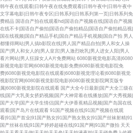
韩午夜在线观看|日韩午夜在线免费观看|日韩午夜中|日韩午夜中
文字幕电影|日韩午夜专区|日韩系列|日韩系列第一页|日韩系列免
费精品
国语自产拍在线观看hd|国语自产视频在线|国语自产视频
在线不卡|国语自产偷拍|国语自产偷拍精品|国语自产偷拍精品视|
国在线视频|国自产精品手机|国自产精品手机视频|国自产拍
男人
都懂得网站|男人搞b影院在线|男人国产精品自拍|男人和女人操
国产|男人和女人的|男人皇宫|男人激烈吮乳|男人进女人阳|男人
看片网站|男人狂躁女人A片免费网站
6080新视觉电影高清|6080
新视觉电影官网|6080新视觉电影免费|6080新视觉电影院免
费|6080新视觉电影院在线观看|6080新视觉理论看|6080新视觉
视影院官网|6080新视觉影院电影|6080新视觉影院网页版专
属|6080新视觉影院在线观看
国产大全今日最新|国产大全三级在
线|国产大乳美女挤奶视频|国产大神背着在线播放|国产大秀视频|
国产大学|国产大学生情侣|国产大伊香蕉精品视频|国产岛国在线
观看|国产岛片在线观看
91国产视频在线|91国产视频在线观
看|91国产首业|91国产熟女|91国产熟女熟女|91国产丝袜射精|91
国产丝袜在线|91国产婷婷超碰在线|91国产网|91国产微拍
天天
拍天天看天天做|天天拍天天色|天天拍液夜拍|天天碰免费上传视