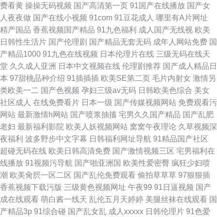
费看黄
操操无码视频
国产高清第一页
91国产在线播放
国产女
人夜夜做
国产在线小视频
91com
91豆花成人
哪里有A片网址
精产国品
香蕉视频国产精品
91九色福利
成人国产无线视
欧美
日韩性生活片
国产伦理剧
国产精品无套无码
成年人网站免费
国
产精品1000
91九色在线视频
日本伦理片在线
三级无码在线天
堂
久久成人亚洲
日本中文视频在线
伦理剧推荐
国产成人精品日
本
97甜桃品种介绍
91插插插
欧美SE第二页
毛片内射女
激情另
类欧美一二
国产色视频
孕妇三级av无码
日韩欧美色综合
美女
社区成人
在线免费看片
日本一级
国产传媒视频网站
免费观看污
网站
最新激情h网站
国产喷浆抽搐
宅男久久国产精品
国产乱肥
老妇
最新福利影院
欧美人妖视频网站
窝窝午夜理论
久草视频深
夜福利
波多野步中文字幕
日韩福利网址导航
91精品国产社区
超碰无码在线
欧美日韩高清免费
国产激情视频三区
宅男福利在
线播放
91视频污导航
国产啪亚洲国
欧美性爱密臀
疯狂少妇喷
潮
欧美肏屄一区二区
国产乱伦免费观看
偷拍草草草
97狠狠插
香蕉视频下载污版
三级黄色视频网址
午夜99
91日逼视频
国产
成在线观看
萌白酱一线天
乱伦五月天婷婷
美腿丝袜在线观看
国
产精品3p
91综合碰
国产乱女乱
成人xxxxx
日韩伦理片
91色爱