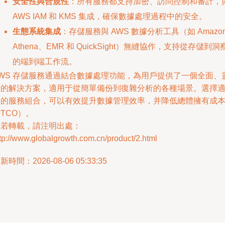
安全性與合規性
：所有服務都支持加密、訪問控制和審計，
AWS IAM 和 KMS 集成，確保數據處理過程中的安全。
生態系統集成
：存儲服務與 AWS 數據分析工具（如 Amazo
Athena、EMR 和 QuickSight）無縫協作，支持從存儲到洞
的端到端工作流。
AWS 存儲服務通過結合數據處理功能，為用戶提供了一個全面、
活的解決方案，適用于從簡單備份到復雜分析的各種場景。選擇
合的服務組合，可以有效提升數據管理效率，并降低總體擁有成
TCO）。
如若轉載，請注明出處：
tp://www.globalgrowth.com.cn/product/2.html
新時間：2026-08-06 05:33:35