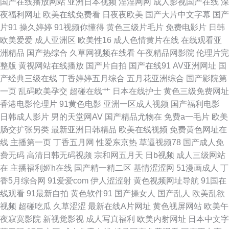
国产在线播放网站
亚洲日本视频
淫淫网网
成人影视国产在线
深
在线观 日美中文字幕在线播放 从后面挺进去视频 日韩精品区 超碰99人人乐
夜福利网址
欧美在线免费看
日夜夜欧美
国产大片中文字幕
国产
片91
操久婷婷
91视频你懂得
黄色三级片毛片
免费电影片
日韩
区精品性色 97超碰女人 欧美成人香蕉网 综合色欧美 午夜激情影院动漫 国产
欧美爱爱
成人亚洲区
欧美性16
成人色情黄片在线
在线观看亚
洲精品
国产热综合
久草网视频在线看
午夜精品网影院
伦理片完
精品三级视频 天天干高清 国产91黄色包情网站 日韩欧美视频一区二区 婷婷
整版
黄视网站在线播放
国产片自拍
国产在线91
AV亚洲网址
国
产经典三级在线
丁香婷婷五月综合
五月花亚洲综合
国产影院第
六月天电影 国产传媒在线视频 日韩一区免费视频99 成人性生交大婬乱欧美
一页
乱码欧美孕交
超碰在线艹
日本在线护士
黄色三级免费网址
香港电影伦理片
91黄色电影
亚洲一区成人视频
国产福利电影
日本高清专区一区二无 av操超碰 欧美人妖射精 最新国产精品视频 玖玖偷拍
日韩成人影片
男的天堂网AV
国产精品尤物在
免费a一毛片
欧美
肠交扩张另类
最新亚洲日韩精品
欧美在线视频
免费黄色网址在
网 伊人香集Av 黄色电影视频网 国产黑丝足交在线 天龙影视 国产黄在线免费
线
主播第一页
丁香五月网
性爱东京热
草逼视频78
国产成人免
费无码
高清日韩无码视频
宗和网五月天
日b视频
成人三级网站
观看 色天天天综合色天天碰 丁香午夜超碰 天龙电影院 国产aa麻豆 日韩一卡
在
主播福利姬h在线
国产精一精二区
基情涩涩网
51漫画成人
丁
香5月综合网
91爱爱com
伊人涩涩射
黄色视频网址导航
91国在
2卡3卡4卡乱码网站导航 大杳蕉中文在线看大杳 日韩A片大区 肏屄在线看 青
线观看
91最新自拍
黄色软件91
国产操女人
国产乱人
欧美乱欲
视频
超碰吃瓜
久草涩涩
最新在线A片网址
黄色视屏网站
欧美午
苹果乐园 97人人操人人妻 欧美啪啪午夜频道 69伊人 女同视频 56我乐网 免
夜寂寞影院
新视觉影视
成人写真福利
欧美内射网址
日本中文字