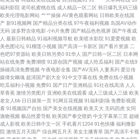
纠纠第一季 日本蜜桃91视频 91色色小视频 美女视频黄是免费 伊人色合天天
福利影院
老司机蜜桃在线
成人精品一区二区
韩日爆乳无码三级
欧美伦理电影网站
艹艹操操
AV黄色观看网站
日韩欧美在线国
国产又爽又黄又粗又大 午夜极品 高清视频在线 日本高清不卡中文字幕 91美
产
新91视频网
国产精品分类在线
97午夜福利视频
岛国AV动作
无码
波多野吉依电影
小h片免费
国产精品色色视屏
国产午夜成
女泡 麻花传媒剧国产剧 一区三区不卡高清影视 国产在线乱子伦一 微拍91 电
人
最新日韩精品
91福利视频导航
欧美喷水影院
91爱爱视频
欧
美色图论坛
91榴莲小视频
国产高清一卡新区
国产看片资源
二
视剧免费观看电视剧大全 中文字幕AV影片在线手机播放 免费三级在线 最近
色吧97资源站
欧美日韩另类0
91华人
国产日韩一区二区
日本网
站在线免费
免费潮喷
91原创国产视频
成人吃瓜福利
国产在线9
免费中文字幕中 做最劲爆的影院 青青草视频污 91性生活小视频 日产幕无线
操碰高清免费视频
午夜电影全集
国产AV无码
人妻系列
爱豆传
媒倩女幽魂
超清国产剧大全
91中文字幕在线
免费在线小视频
码三区在线 国产高清在线不卡 日韩亚洲国产高清在线 超碰在线免费主播 琪
吃瓜福利小视频
免费91
国产日产亚洲精品
91社在线高清
人人
草香蕉
激情另类图片
亚洲欧美在线观看
成人三级成人三级
欧美
琪在线观看电影 91黑丝高跟后入 媚娘导航app 一卡2卡三卡4卡 国产在线亚
老女人bb
日日操第一页
91网豆花视频
91福利剧场
免费影视观
看
91视频国产自拍
国产美女在线视频
欧美又大
无码四虎
女同
洲精 五月天色婷伊 东京热在线观看网址 日本高清免费乱码专区 97超开公碰
激吻视频
极品性爱导航
欧美国产拳交喷奶
中文字幕第三页
超碰
成人影视
欧美日韩中文一区
手机看片1204
91色快播
福利撸影
在线视频 欧美国产日韩精品 中国成人免费视频 精品精品国产欧美在线 亚洲
院
激情五月天国产
综合网五月天
美女主播青草
国产高清不卡视