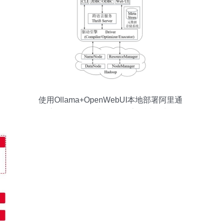
使用Ollama+OpenWebUI本地部署阿里通
義千問Qwen2 AI大模型 深度探討數據處理
與存儲服務